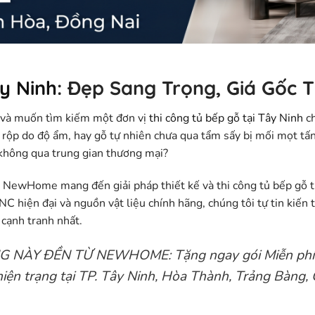
y Ninh
: Đẹp Sang Trọng, Giá Gốc 
h và muốn tìm kiếm một đơn vị
thi công tủ bếp gỗ tại Tây Ninh
ch
 rộp do độ ẩm, hay gỗ tự nhiên chưa qua tẩm sấy bị mối mọt tấ
, không qua trung gian thương mại?
ần NewHome
mang đến giải pháp thiết kế và thi công tủ bếp gỗ t
C hiện đại và nguồn vật liệu chính hãng, chúng tôi tự tin kiến
 cạnh tranh nhất.
G NÀY ĐỀN TỪ NEWHOME:
Tặng ngay gói
Miễn ph
hiện trạng tại TP. Tây Ninh, Hòa Thành, Trảng Bàng