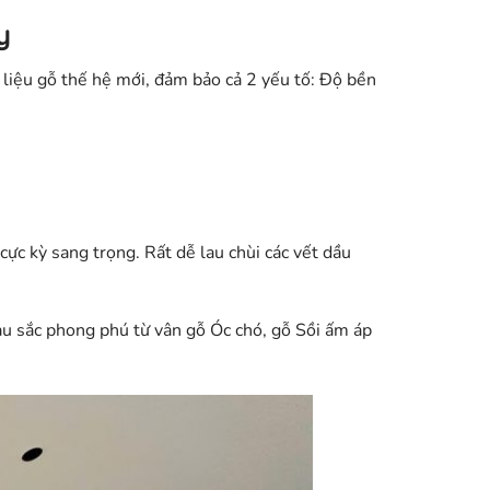
y
 liệu gỗ thế hệ mới, đảm bảo cả 2 yếu tố: Độ bền
cực kỳ sang trọng. Rất dễ lau chùi các vết dầu
àu sắc phong phú từ vân gỗ Óc chó, gỗ Sồi ấm áp