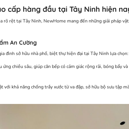
cao cấp hàng đầu tại Tây Ninh hiện na
 hóa rõ rệt tại Tây Ninh, NewHome mang đến những giải pháp vật
 ẩm An Cường
 đình sở hữu nhà phố, biệt thự hiện đại tại Tây Ninh lựa chọn:
 ứng chiều sâu, giúp căn bếp có cảm giác rộng rãi, bóng bẩy và 
t với khả năng chống trầy xước từ va đập, sở hữu bộ sưu tập m