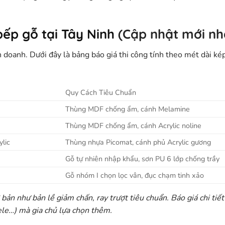
bếp gỗ tại Tây Ninh
(Cập nhật mới nh
anh. Dưới đây là bảng báo giá thi công tính theo mét dài kép t
Quy Cách Tiêu Chuẩn
Thùng MDF chống ẩm, cánh Melamine
Thùng MDF chống ẩm, cánh Acrylic noline
ylic
Thùng nhựa Picomat, cánh phủ Acrylic gương
Gỗ tự nhiên nhập khẩu, sơn PU 6 lớp chống trầy
Gỗ nhóm I chọn lọc vân, đục chạm tinh xảo
bản như bản lề giảm chấn, ray trượt tiêu chuẩn. Báo giá chi tiết
ele…) mà gia chủ lựa chọn thêm.