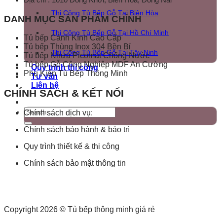
Thi Công Tủ Bếp Gỗ Tại Biên Hòa
DANH MỤC SẢN PHẨM CHÍNH
Thi Công Tủ Bếp Gỗ Tại Hồ Chí Minh
Tủ bếp Cánh Kính Cao Cấp
Tủ bếp Thùng Inox 304 Bền Bỉ
Thi Công Tủ Bếp Gỗ Tại Tây Ninh
Tủ bếp Nhựa Picomat Chống Nước
Tủ bếp Gỗ Công Nghiệp MDF An Cường
Quy trình thi công
Phụ Kiện Tủ Bếp Thông Minh
Tư vấn
Liên hệ
CHÍNH SÁCH & KẾT NỐI
Chính sách dịch vụ:
Chính sách bảo hành & bảo trì
Quy trình thiết kế & thi công
Chính sách bảo mật thông tin
Copyright 2026 ©
Tủ bếp thông minh giá rẻ