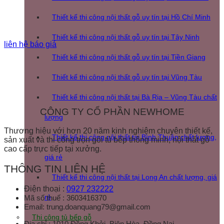
Thiết kế thi công nội thất gỗ uy tín tại Hồ Chí Minh
Thiết kế thi công nội thất gỗ uy tín tại Tây Ninh
liên hệ báo giá
Thiết kế thi công nội thất gỗ uy tín tại Tiền Giang
Thiết kế thi công nội thất gỗ uy tín tại Vũng Tàu
Thiết kế thi công nội thất tại Bà Rịa – Vũng Tàu chất
CÔNG TY CỔ PHẦN NEWHOME
lượng
Thương hiệu với hơn 20 năm kinh nghiệm chuyên thiết kế,
Thiết kế thi công nội thất tại Bình Thuận chất lượng,
sản xuất và thi công trọn gói tủ bếp thông minh, nội thất gỗ
cao cấp trực tiếp tại xưởng.
giá rẻ
THÔNG TIN LIÊN HỆ
Thiết kế thi công nội thất tại Long An chất lượng, giá
Điện thoại :
0927 232222
Mã số thuế : 3603416370
rẻ
Email: trung.doanquang79@gmail.com
Thi công tủ bếp gỗ
Địa chỉ :
1010 Đồng Khởi, Biên Hòa
, Đồng Nai