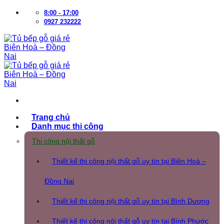
Bỏ
8:00 - 17:00
qua
0927 232222
nội
dung
Trang chủ
Danh mục thi công
Thi công nội thất gỗ
Thiết kế thi công nội thất gỗ uy tín tại Biên Hoà –
Đồng Nai
Thiết kế thi công nội thất gỗ uy tín tại Bình Dương
Thiết kế thi công nội thất gỗ uy tín tại Bình Phước