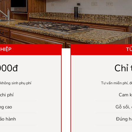
HIỆP
TỦ
000đ
Chỉ
 không sinh phụ phí
Tư vấn miễn phí, đ
chi phí
Cam kế
ng cao
Gỗ sồi, 
Bảo hành
Đúng hạ