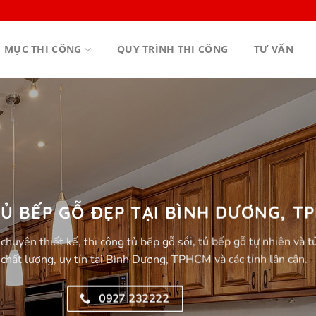
 MỤC THI CÔNG
QUY TRÌNH THI CÔNG
TƯ VẤN
TỦ BẾP GỖ ĐẸP TẠI BÌNH DƯƠNG, T
ên thiết kế, thi công tủ bếp gỗ sồi, tủ bếp gỗ tự nhiên và t
, chất lượng, uy tín tại Bình Dương, TPHCM và các tỉnh lân cận.
0927 232222