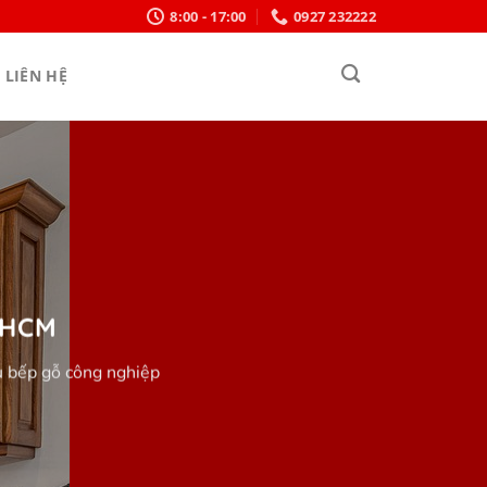
8:00 - 17:00
0927 232222
LIÊN HỆ
PHCM
ủ bếp gỗ công nghiệp