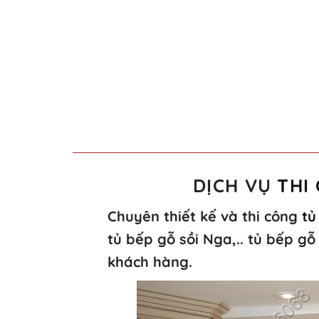
DỊCH VỤ
THI
Chuyên thiết kế và thi công
tủ
tủ bếp gỗ sồi Nga,.. tủ bếp g
khách hàng.