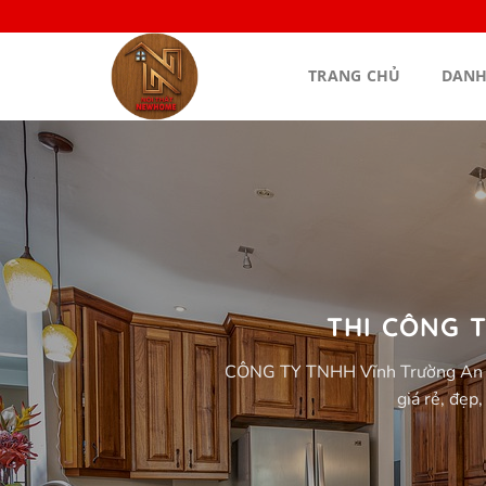
Bỏ
qua
nội
TRANG CHỦ
DANH
dung
THI CÔNG 
CÔNG TY TNHH Vĩnh Trường An chuy
giá rẻ, đẹp