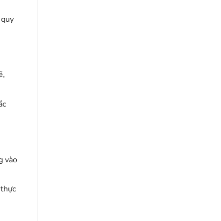
 quy
ẽ,
ắc
g vào
 thực