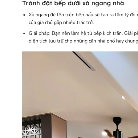
Tránh đặt bếp dưới xà ngang nhà
Xà ngang đè lên trên bếp nấu sẽ tạo ra tâm lý đè 
của gia chủ gặp nhiều trắc trở.
Giải pháp:
Bạn nên làm hệ
tủ bếp kịch trần
. Giải 
diện tích lưu trữ cho những căn nhà phố hay chung