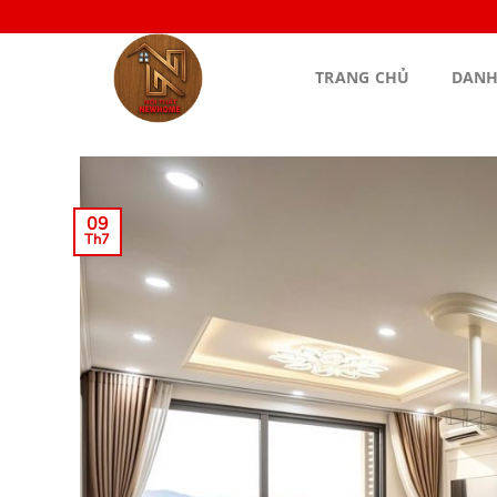
Bỏ
qua
nội
TRANG CHỦ
DANH
dung
09
Th7