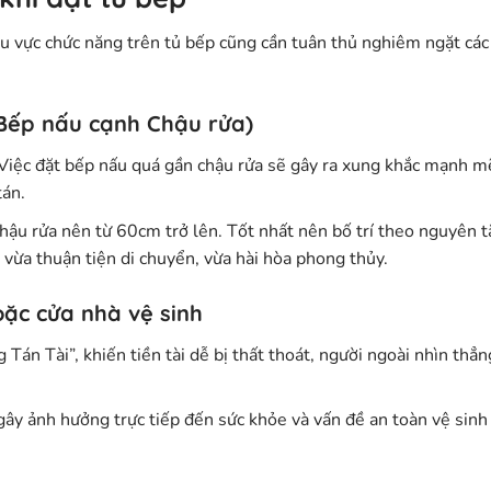
hu vực chức năng trên tủ bếp cũng cần tuân thủ nghiêm ngặt các
Bếp nấu cạnh Chậu rửa)
Việc đặt bếp nấu quá gần chậu rửa sẽ gây ra xung khắc mạnh m
tán.
chậu rửa nên từ
60cm trở lên
. Tốt nhất nên bố trí theo nguyên t
 vừa thuận tiện di chuyển, vừa hài hòa phong thủy.
oặc cửa nhà vệ sinh
Tán Tài”, khiến tiền tài dễ bị thất thoát, người ngoài nhìn thẳn
 gây ảnh hưởng trực tiếp đến sức khỏe và vấn đề an toàn vệ sinh