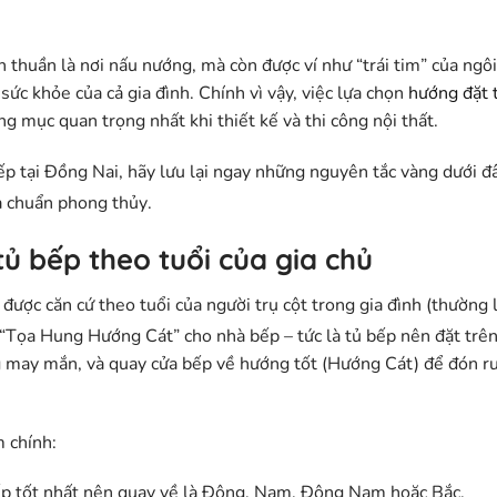
 thuần là nơi nấu nướng, mà còn được ví như “trái tim” của ngôi
sức khỏe của cả gia đình. Chính vì vậy, việc lựa chọn
hướng đặt 
 mục quan trọng nhất khi thiết kế và thi công nội thất.
ếp tại Đồng Nai, hãy lưu lại ngay những nguyên tắc vàng dưới đ
a chuẩn phong thủy
.
ủ bếp theo tuổi của gia chủ
c căn cứ theo tuổi của người trụ cột trong gia đình (thường 
“Tọa Hung Hướng Cát”
cho nhà bếp – tức là tủ bếp nên đặt trê
 may mắn, và quay cửa bếp về hướng tốt (Hướng Cát) để đón r
 chính:
p tốt nhất nên quay về là
Đông, Nam, Đông Nam hoặc Bắc
.