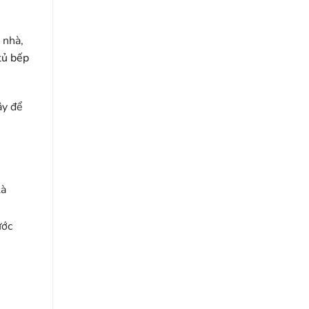
 nhà,
tủ bếp
ây để
là
n
ước