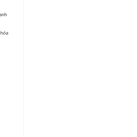
danh
 hóa