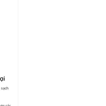
ại
 sạch
hợp các