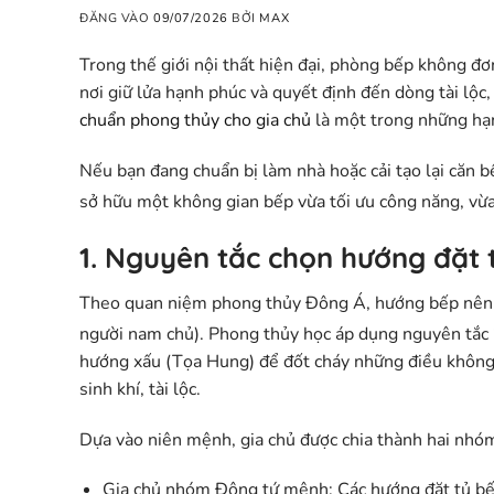
ĐĂNG VÀO
09/07/2026
BỞI
MAX
Trong thế giới nội thất hiện đại, phòng bếp không đơn
nơi giữ lửa hạnh phúc và quyết định đến dòng tài lộc, 
chuẩn phong thủy cho gia chủ
là một trong những hạng
Nếu bạn đang chuẩn bị làm nhà hoặc cải tạo lại căn b
sở hữu một không gian bếp vừa tối ưu công năng, vừ
1. Nguyên tắc chọn hướng đặt t
Theo quan niệm phong thủy Đông Á, hướng bếp nên đượ
người nam chủ)
. Phong thủy học áp dụng nguyên tắc
hướng xấu (Tọa Hung) để đốt cháy những điều không
sinh khí, tài lộc.
Dựa vào niên mệnh, gia chủ được chia thành hai nhóm
Gia chủ nhóm Đông tứ mệnh:
Các hướng đặt tủ bế