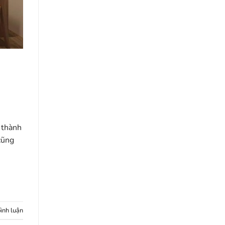
 thành
cũng
bình luận