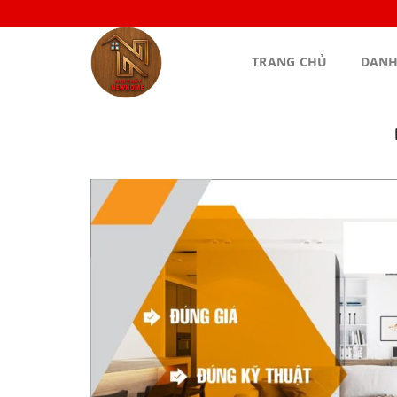
Bỏ
qua
nội
TRANG CHỦ
DANH
dung