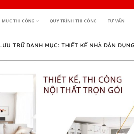
 MỤC THI CÔNG
QUY TRÌNH THI CÔNG
TƯ VẤN
LƯU TRỮ DANH MỤC:
THIẾT KẾ NHÀ DÂN DỤN