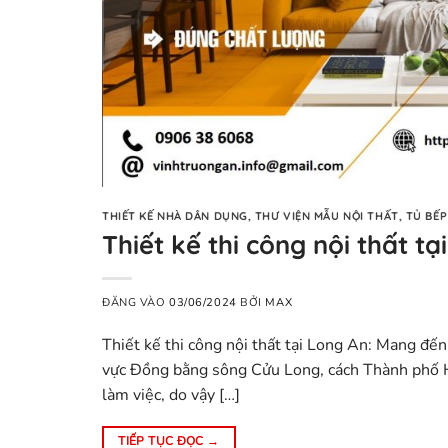
THIẾT KẾ NHÀ DÂN DỤNG
,
THƯ VIỆN MẪU NỘI THẤT
,
TỦ BẾP
Thiết kế thi công nội thất t
ĐĂNG VÀO
03/06/2024
BỞI
MAX
Thiết kế thi công nội thất tại Long An: Mang đế
vực Đồng bằng sông Cửu Long, cách Thành phố H
làm việc, do vậy […]
TIẾP TỤC ĐỌC
→