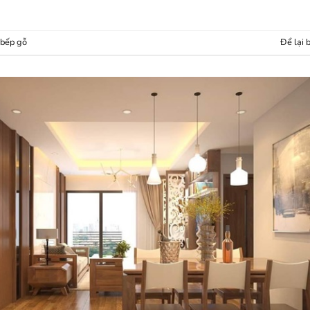
 bếp gỗ
Để lại 