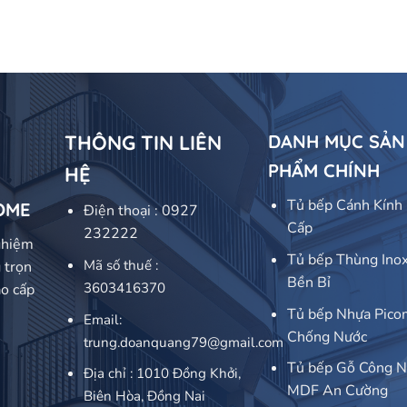
THÔNG TIN LIÊN
DANH MỤC SẢN
PHẨM CHÍNH
HỆ
Tủ bếp Cánh Kính
OME
Điện thoại :
0927
Cấp
232222
ghiệm
Tủ bếp Thùng Ino
Mã số thuế :
 trọn
Bền Bỉ
3603416370
ao cấp
Tủ bếp Nhựa Pico
Email:
Chống Nước
trung.doanquang79@gmail.com
Tủ bếp Gỗ Công N
Địa chỉ :
1010 Đồng Khởi,
MDF An Cường
Biên Hòa
, Đồng Nai