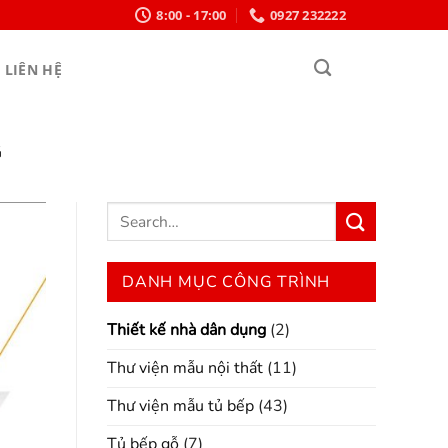
8:00 - 17:00
0927 232222
LIÊN HỆ
G
DANH MỤC CÔNG TRÌNH
Thiết kế nhà dân dụng
(2)
Thư viện mẫu nội thất
(11)
Thư viện mẫu tủ bếp
(43)
Tủ bếp gỗ
(7)