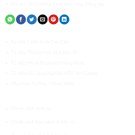
Địa chỉ :
1010 Đồng Khởi, Biên Hòa
, Đồng Nai
DANH MỤC SẢN PHẨM CHÍNH
Tủ bếp Cánh Kính Cao Cấp
Tủ bếp Thùng Inox 304 Bền Bỉ
Tủ bếp Nhựa Picomat Chống Nước
Tủ bếp Gỗ Công Nghiệp MDF An Cường
Phụ Kiện Tủ Bếp Thông Minh
CHÍNH SÁCH & KẾT NỐI
Chính sách dịch vụ:
Chính sách bảo hành & bảo trì