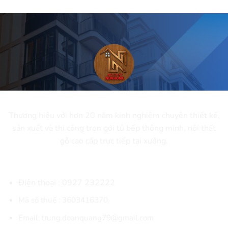
CÔNG TY CỔ PHẦN NEWHOME
Thương hiệu với hơn 20 năm kinh nghiệm chuyên thiết kế,
sản xuất và thi công trọn gói tủ bếp thông minh, nội thất
gỗ cao cấp trực tiếp tại xưởng.
THÔNG TIN LIÊN HỆ
Điện thoại :
0927 232222
Mã số thuế : 3603416370
Email: trung.doanquang79@gmail.com