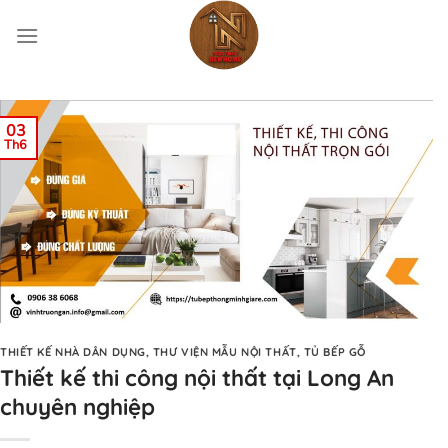
Bỏ
qua
nội
dung
03
Th6
THIẾT KẾ NHÀ DÂN DỤNG
,
THƯ VIỆN MẪU NỘI THẤT
,
TỦ BẾP GỖ
Thiết kế thi công nội thất tại Long An
chuyên nghiệp