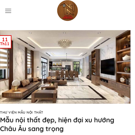
Bỏ
qua
nội
dung
11
Th11
THƯ VIỆN MẪU NỘI THẤT
Mẫu nội thất đẹp, hiện đại xu hướng
Châu Âu sang trọng