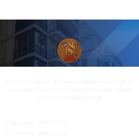
CÔNG TY CỔ PHẦN NEWHOME
Thương hiệu với hơn 20 năm kinh nghiệm chuyên thiết kế,
sản xuất và thi công trọn gói tủ bếp thông minh, nội thất
gỗ cao cấp trực tiếp tại xưởng.
THÔNG TIN LIÊN HỆ
Điện thoại :
0927 232222
Mã số thuế : 3603416370