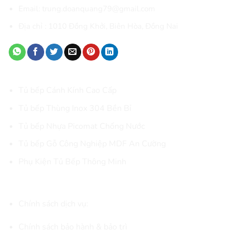
Email: trung.doanquang79@gmail.com
Địa chỉ :
1010 Đồng Khởi, Biên Hòa
, Đồng Nai
DANH MỤC SẢN PHẨM CHÍNH
Tủ bếp Cánh Kính Cao Cấp
Tủ bếp Thùng Inox 304 Bền Bỉ
Tủ bếp Nhựa Picomat Chống Nước
Tủ bếp Gỗ Công Nghiệp MDF An Cường
Phụ Kiện Tủ Bếp Thông Minh
CHÍNH SÁCH & KẾT NỐI
Chính sách dịch vụ:
Chính sách bảo hành & bảo trì