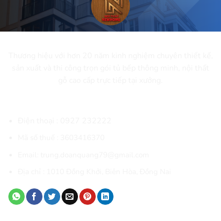
CÔNG TY CỔ PHẦN NEWHOME
Thương hiệu với hơn 20 năm kinh nghiệm chuyên thiết kế,
sản xuất và thi công trọn gói tủ bếp thông minh, nội thất
gỗ cao cấp trực tiếp tại xưởng.
THÔNG TIN LIÊN HỆ
Điện thoại :
0927 232222
Mã số thuế : 3603416370
Email: trung.doanquang79@gmail.com
Địa chỉ :
1010 Đồng Khởi, Biên Hòa
, Đồng Nai
DANH MỤC SẢN PHẨM CHÍNH