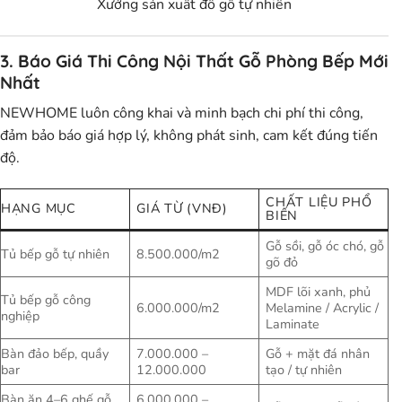
Xưởng sản xuất đồ gỗ tự nhiên
3. Báo Giá Thi Công Nội Thất Gỗ Phòng Bếp Mới
Nhất
NEWHOME luôn công khai và minh bạch chi phí thi công,
đảm bảo
báo giá hợp lý, không phát sinh, cam kết đúng tiến
độ
.
CHẤT LIỆU PHỔ
HẠNG MỤC
GIÁ TỪ (VNĐ)
BIẾN
Gỗ sồi, gỗ óc chó, gỗ
Tủ bếp gỗ tự nhiên
8.500.000/m2
gõ đỏ
MDF lõi xanh, phủ
Tủ bếp gỗ công
6.000.000/m2
Melamine / Acrylic /
nghiệp
Laminate
Bàn đảo bếp, quầy
7.000.000 –
Gỗ + mặt đá nhân
bar
12.000.000
tạo / tự nhiên
Bàn ăn 4–6 ghế gỗ
6.000.000 –