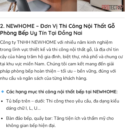
2. NEWHOME – Đơn Vị
Thi Công Nội Thất Gỗ
Phòng Bếp
Uy Tín Tại Đồng Nai
Công ty
TNHH NEWHOME
với
nhiều năm kinh nghiệm
trong lĩnh vực thiết kế và thi công nội thất gỗ
, là địa chỉ tin
cậy của hàng trăm hộ gia đình, biệt thự, nhà phố và chung cư
tại khu vực miền Nam. Chúng tôi cam kết mang đến giải
pháp
phòng bếp hoàn thiện – tối ưu – bền vững
, đúng với
nhu cầu và ngân sách của từng khách hàng.
Các hạng mục thi công nội thất bếp tại NEWHOME:
Tủ bếp trên – dưới
: Thi công theo yêu cầu, đa dạng kiểu
dáng chữ I, L, U…
Bàn đảo bếp, quầy bar
: Tăng tiện ích và thẩm mỹ cho
không gian bếp hiện đại.