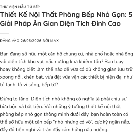
THƯ VIỆN MẪU TỦ BẾP
Thiết Kế Nội Thất Phòng Bếp Nhỏ Gọn: 5
Giải Pháp Ăn Gian Diện Tích Đỉnh Cao
ĐĂNG VÀO
26/06/2026
BỞI
MAX
Bạn đang sở hữu một căn hộ chung cư, nhà phố hoặc nhà ống
với diện tích khu vực nấu nướng khá khiêm tốn? Bạn loay
hoay không biết làm thế nào để vừa có đủ không gian lưu trữ
xoong nồi, chén bát, vừa đặt vừa vặn các thiết bị hiện đại như
tủ lạnh, lò vi sóng, bếp từ?
Đừng lo lắng! Diện tích nhỏ không có nghĩa là phải chịu sự
bừa bộn và bất tiện. Với những ý tưởng
thiết kế nội thất
phòng bếp nhỏ gọn
thông minh dưới đây, bạn hoàn toàn có
thể sở hữu một căn bếp “nhỏ nhưng có võ”, cực kỳ ngăn nắp,
đầy đủ tiện nghi và tràn đầy cảm hứng nấu nướng.