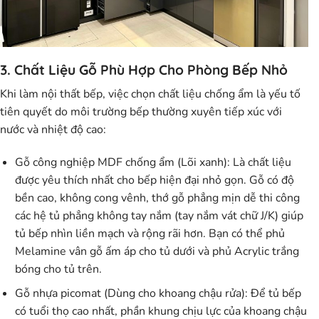
3. Chất Liệu Gỗ Phù Hợp Cho Phòng Bếp Nhỏ
Khi làm nội thất bếp, việc chọn chất liệu chống ẩm là yếu tố
tiên quyết do môi trường bếp thường xuyên tiếp xúc với
nước và nhiệt độ cao:
Gỗ công nghiệp MDF chống ẩm (Lõi xanh):
Là chất liệu
được yêu thích nhất cho bếp hiện đại nhỏ gọn. Gỗ có độ
bền cao, không cong vênh, thớ gỗ phẳng mịn dễ thi công
các hệ tủ phẳng không tay nắm (tay nắm vát chữ J/K) giúp
tủ bếp nhìn liền mạch và rộng rãi hơn. Bạn có thể phủ
Melamine vân gỗ ấm áp cho tủ dưới và phủ Acrylic trắng
bóng cho tủ trên.
Gỗ nhựa picomat (Dùng cho khoang chậu rửa):
Để tủ bếp
có tuổi thọ cao nhất, phần khung chịu lực của khoang chậu