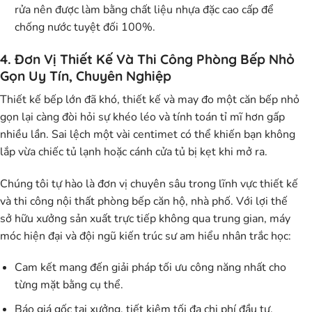
rửa nên được làm bằng chất liệu nhựa đặc cao cấp để
chống nước tuyệt đối 100%.
4. Đơn Vị Thiết Kế Và Thi Công Phòng Bếp Nhỏ
Gọn Uy Tín, Chuyên Nghiệp
Thiết kế bếp lớn đã khó, thiết kế và may đo một căn bếp nhỏ
gọn lại càng đòi hỏi sự khéo léo và tính toán tỉ mĩ hơn gấp
nhiều lần. Sai lệch một vài centimet có thể khiến bạn không
lắp vừa chiếc tủ lạnh hoặc cánh cửa tủ bị kẹt khi mở ra.
Chúng tôi tự hào là đơn vị chuyên sâu trong lĩnh vực thiết kế
và thi công nội thất phòng bếp căn hộ, nhà phố. Với lợi thế
sở hữu xưởng sản xuất trực tiếp không qua trung gian, máy
móc hiện đại và đội ngũ kiến trúc sư am hiểu nhân trắc học:
Cam kết mang đến giải pháp tối ưu công năng nhất cho
từng mặt bằng cụ thể.
Báo giá gốc tại xưởng, tiết kiệm tối đa chi phí đầu tư.