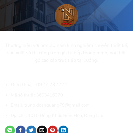
CÔNG TY CỔ PHẦN NEWHOME
Thương hiệu với hơn 20 năm kinh nghiệm chuyên thiết kế,
sản xuất và thi công trọn gói tủ bếp thông minh, nội thất
gỗ cao cấp trực tiếp tại xưởng.
THÔNG TIN LIÊN HỆ
Điện thoại :
0927 232222
Mã số thuế : 3603416370
Email: trung.doanquang79@gmail.com
Địa chỉ :
1010 Đồng Khởi, Biên Hòa
, Đồng Nai