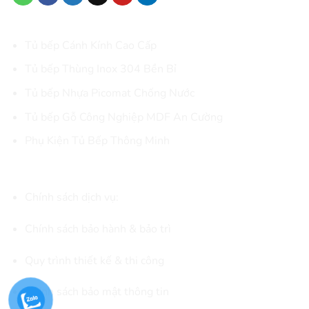
DANH MỤC SẢN PHẨM CHÍNH
Tủ bếp Cánh Kính Cao Cấp
Tủ bếp Thùng Inox 304 Bền Bỉ
Tủ bếp Nhựa Picomat Chống Nước
Tủ bếp Gỗ Công Nghiệp MDF An Cường
Phụ Kiện Tủ Bếp Thông Minh
CHÍNH SÁCH & KẾT NỐI
Chính sách dịch vụ:
Chính sách bảo hành & bảo trì
Quy trình thiết kế & thi công
Chính sách bảo mật thông tin