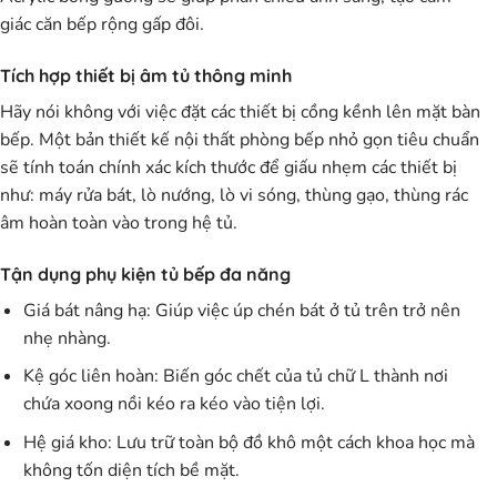
giác căn bếp rộng gấp đôi.
Tích hợp thiết bị âm tủ thông minh
Hãy nói không với việc đặt các thiết bị cồng kềnh lên mặt bàn
bếp. Một bản
thiết kế nội thất phòng bếp nhỏ gọn
tiêu chuẩn
sẽ tính toán chính xác kích thước để giấu nhẹm các thiết bị
như: máy rửa bát, lò nướng, lò vi sóng, thùng gạo, thùng rác
âm hoàn toàn vào trong hệ tủ.
Tận dụng phụ kiện tủ bếp đa năng
Giá bát nâng hạ:
Giúp việc úp chén bát ở tủ trên trở nên
nhẹ nhàng.
Kệ góc liên hoàn:
Biến góc chết của tủ chữ L thành nơi
chứa xoong nồi kéo ra kéo vào tiện lợi.
Hệ giá kho:
Lưu trữ toàn bộ đồ khô một cách khoa học mà
không tốn diện tích bề mặt.