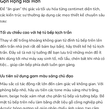
Gọn Rộng Rãi Hơn
Để “ăn gian” thị giác và tối ưu hóa từng centimet diện tích,
các kiến trúc sư thường áp dụng các mẹo thiết kế chuyên sâu
sau:
Tối ưu chiều cao với hệ tủ bếp kịch trần
Thay vì để trống khoảng không gian từ đỉnh tủ bếp trên lên
đến trần nhà (nơi rất dễ bám bụi bẩn), hãy thiết kế hệ tủ kịch
trần. Đây sẽ là nơi lý tưởng để bạn lưu trữ những món đồ ít
khi dùng tới như máy xay sinh tố, nồi lẩu, chén bát khi nhà có
tiệc… giúp căn bếp phía dưới luôn gọn gàng.
Ưu tiên sử dụng gam màu sáng chủ đạo
Màu sắc có tác động rất lớn đến cảm giác về không gian. Với
phòng bếp nhỏ, hãy ưu tiên các tone màu sáng như trắng,
kem, beige hoặc xám nhạt cho phần tủ bếp và tường bếp. Bề
mặt tủ bếp trên nếu làm bằng chất liệu gỗ công nghiệp phủ
Acrylic bóng gương sẽ giúp phản chiếu ánh sáng, tạo cảm